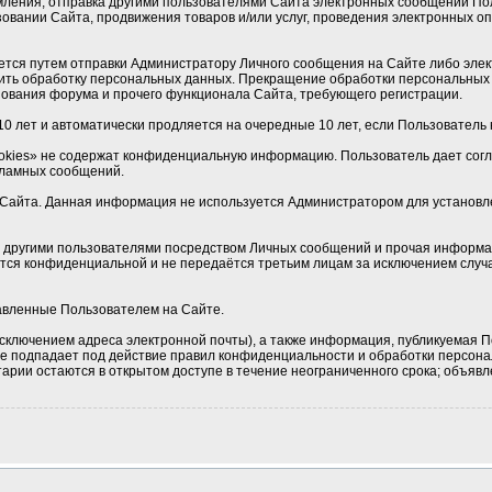
мления, отправка другими пользователями Сайта электронных сообщений По
овании Сайта, продвижения товаров и/или услуг, проведения электронных 
ется путем отправки Администратору Личного сообщения на Сайте либо элек
ить обработку персональных данных. Прекращение обработки персональных 
ования форума и прочего функционала Сайта, требующего регистрации.
0 лет и автоматически продляется на очередные 10 лет, если Пользователь н
okies» не содержат конфиденциальную информацию. Пользователь дает соглас
кламных сообщений.
Сайта. Данная информация не используется Администратором для установлен
 с другими пользователями посредством Личных сообщений и прочая информа
ется конфиденциальной и не передаётся третьим лицам за исключением случа
тавленные Пользователем на Сайте.
сключением адреса электронной почты), а также информация, публикуемая П
 не подпадает под действие правил конфиденциальности и обработки персон
рии остаются в открытом доступе в течение неограниченного срока; объявле