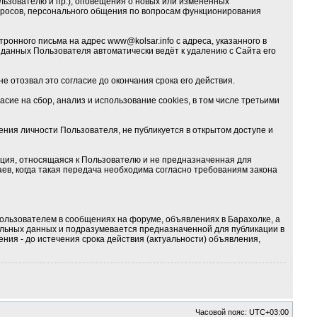
льзователю и пр.), оповещения о новых или изменённых
опросов, персонального общения по вопросам функционирования
тронного письма на адрес
www@kolsar.info
с адреса, указанного в
данных Пользователя автоматически ведёт к удалению с Сайта его
е отозвал это согласие до окончания срока его действия.
ие на сбор, анализ и использование cookies, в том числе третьими
ия личности Пользователя, не публикуется в открытом доступе и
ция, относящаяся к Пользователю и не предназначенная для
ев, когда такая передача необходима согласно требованиям закона
ользователем в сообщениях на форуме, объявлениях в Барахолке, а
альных данных и подразумевается предназначенной для публикации в
ния - до истечения срока действия (актуальности) объявления,
Часовой пояс:
UTC+03:00