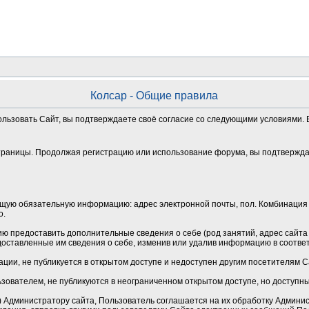
Колсар - Общие правила
ользовать Сайт, вы подтверждаете своё согласие со следующими условиями. Е
траницы. Продолжая регистрацию или использование форума, вы подтверждае
щую обязательную информацию: адрес электронной почты, пол. Комбинация 
о.
 предоставить дополнительные сведения о себе (род занятий, адрес сайта и
оставленные им сведения о себе, изменив или удалив информацию в соотве
ции, не публикуется в открытом доступе и недоступен другим посетителям 
зователем, не публикуются в неограниченном открытом доступе, но доступн
Администратору сайта, Пользователь соглашается на их обработку Админист