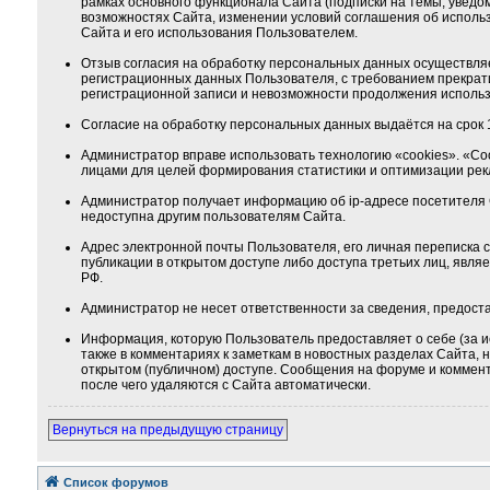
рамках основного функционала Сайта (подписки на темы, уведо
возможностях Сайта, изменении условий соглашения об использ
Сайта и его использования Пользователем.
Отзыв согласия на обработку персональных данных осуществля
регистрационных данных Пользователя, с требованием прекрат
регистрационной записи и невозможности продолжения использ
Согласие на обработку персональных данных выдаётся на срок 1
Администратор вправе использовать технологию «cookies». «Co
лицами для целей формирования статистики и оптимизации ре
Администратор получает информацию об ip-адресе посетителя 
недоступна другим пользователям Сайта.
Адрес электронной почты Пользователя, его личная переписка
публикации в открытом доступе либо доступа третьих лиц, явля
РФ.
Администратор не несет ответственности за сведения, предос
Информация, которую Пользователь предоставляет о себе (за и
также в комментариях к заметкам в новостных разделах Сайта,
открытом (публичном) доступе. Сообщения на форуме и коммента
после чего удаляются с Сайта автоматически.
Вернуться на предыдущую страницу
Список форумов