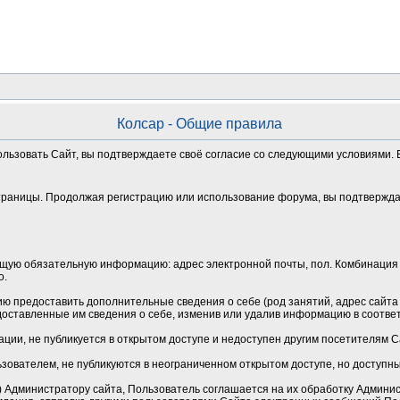
Колсар - Общие правила
ользовать Сайт, вы подтверждаете своё согласие со следующими условиями. Е
траницы. Продолжая регистрацию или использование форума, вы подтверждае
щую обязательную информацию: адрес электронной почты, пол. Комбинация 
о.
 предоставить дополнительные сведения о себе (род занятий, адрес сайта и
оставленные им сведения о себе, изменив или удалив информацию в соотве
ции, не публикуется в открытом доступе и недоступен другим посетителям 
зователем, не публикуются в неограниченном открытом доступе, но доступн
Администратору сайта, Пользователь соглашается на их обработку Админист