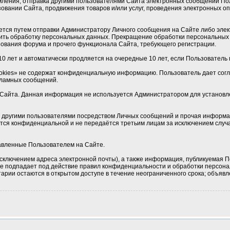
мления, отправка другими пользователями Сайта электронных сообщений По
овании Сайта, продвижения товаров и/или услуг, проведения электронных 
ется путем отправки Администратору Личного сообщения на Сайте либо элек
ить обработку персональных данных. Прекращение обработки персональных 
ования форума и прочего функционала Сайта, требующего регистрации.
0 лет и автоматически продляется на очередные 10 лет, если Пользователь н
okies» не содержат конфиденциальную информацию. Пользователь дает соглас
кламных сообщений.
Сайта. Данная информация не используется Администратором для установлен
 с другими пользователями посредством Личных сообщений и прочая информа
ется конфиденциальной и не передаётся третьим лицам за исключением случа
тавленные Пользователем на Сайте.
сключением адреса электронной почты), а также информация, публикуемая П
 не подпадает под действие правил конфиденциальности и обработки персон
рии остаются в открытом доступе в течение неограниченного срока; объявле