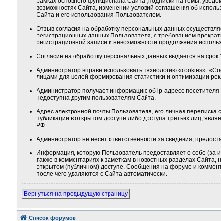
рамках основного функционала Сайта (подписки на темы, уведо
возможностях Сайта, изменении условий соглашения об использ
Сайта и его использования Пользователем.
Отзыв согласия на обработку персональных данных осуществля
регистрационных данных Пользователя, с требованием прекрат
регистрационной записи и невозможности продолжения использ
Согласие на обработку персональных данных выдаётся на срок 1
Администратор вправе использовать технологию «cookies». «Co
лицами для целей формирования статистики и оптимизации ре
Администратор получает информацию об ip-адресе посетителя 
недоступна другим пользователям Сайта.
Адрес электронной почты Пользователя, его личная переписка
публикации в открытом доступе либо доступа третьих лиц, явля
РФ.
Администратор не несет ответственности за сведения, предос
Информация, которую Пользователь предоставляет о себе (за и
также в комментариях к заметкам в новостных разделах Сайта,
открытом (публичном) доступе. Сообщения на форуме и коммента
после чего удаляются с Сайта автоматически.
Вернуться на предыдущую страницу
Список форумов