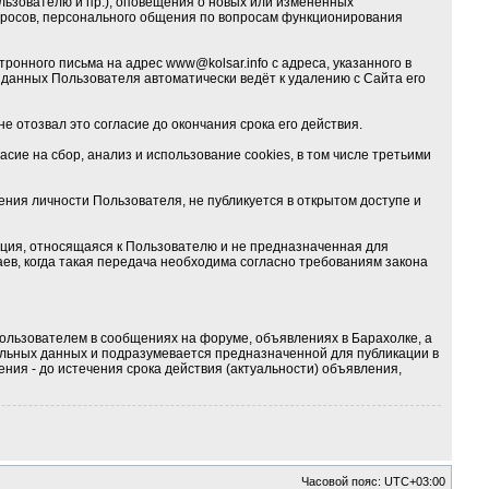
льзователю и пр.), оповещения о новых или изменённых
опросов, персонального общения по вопросам функционирования
тронного письма на адрес
www@kolsar.info
с адреса, указанного в
данных Пользователя автоматически ведёт к удалению с Сайта его
е отозвал это согласие до окончания срока его действия.
ие на сбор, анализ и использование cookies, в том числе третьими
ия личности Пользователя, не публикуется в открытом доступе и
ция, относящаяся к Пользователю и не предназначенная для
ев, когда такая передача необходима согласно требованиям закона
ользователем в сообщениях на форуме, объявлениях в Барахолке, а
альных данных и подразумевается предназначенной для публикации в
ния - до истечения срока действия (актуальности) объявления,
Часовой пояс:
UTC+03:00