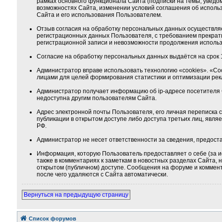
рамках основного функционала Сайта (подписки на темы, уведо
возможностях Сайта, изменении условий соглашения об использ
Сайта и его использования Пользователем.
Отзыв согласия на обработку персональных данных осуществля
регистрационных данных Пользователя, с требованием прекрат
регистрационной записи и невозможности продолжения использ
Согласие на обработку персональных данных выдаётся на срок 1
Администратор вправе использовать технологию «cookies». «Co
лицами для целей формирования статистики и оптимизации ре
Администратор получает информацию об ip-адресе посетителя 
недоступна другим пользователям Сайта.
Адрес электронной почты Пользователя, его личная переписка
публикации в открытом доступе либо доступа третьих лиц, явля
РФ.
Администратор не несет ответственности за сведения, предос
Информация, которую Пользователь предоставляет о себе (за и
также в комментариях к заметкам в новостных разделах Сайта,
открытом (публичном) доступе. Сообщения на форуме и коммента
после чего удаляются с Сайта автоматически.
Вернуться на предыдущую страницу
Список форумов