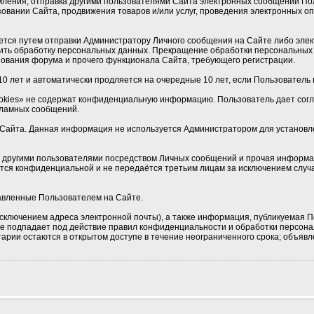
мления, отправка другими пользователями Сайта электронных сообщений По
овании Сайта, продвижения товаров и/или услуг, проведения электронных 
ется путем отправки Администратору Личного сообщения на Сайте либо элек
ить обработку персональных данных. Прекращение обработки персональных 
ования форума и прочего функционала Сайта, требующего регистрации.
0 лет и автоматически продляется на очередные 10 лет, если Пользователь н
okies» не содержат конфиденциальную информацию. Пользователь дает соглас
кламных сообщений.
Сайта. Данная информация не используется Администратором для установлен
 с другими пользователями посредством Личных сообщений и прочая информа
ется конфиденциальной и не передаётся третьим лицам за исключением случа
тавленные Пользователем на Сайте.
сключением адреса электронной почты), а также информация, публикуемая П
 не подпадает под действие правил конфиденциальности и обработки персон
рии остаются в открытом доступе в течение неограниченного срока; объявле