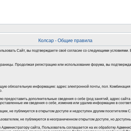
Колсар - Общие правила
ользовать Сайт, вы подтверждаете своё согласие со следующими условиями. Е
траницы. Продолжая регистрацию или использование форума, вы подтверждае
щую обязательную информацию: адрес электронной почты, пол. Комбинация 
о.
 предоставить дополнительные сведения о себе (род занятий, адрес сайта и
оставленные им сведения о себе, изменив или удалив информацию в соотве
ции, не публикуется в открытом доступе и недоступен другим посетителям 
зователем, не публикуются в неограниченном открытом доступе, но доступн
Администратору сайта, Пользователь соглашается на их обработку Админист