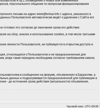
льзователю и пр.), оповещения о новых или изменённых
опросов, персонального общения по вопросам функционирования
тронного письма на адрес
www@kolsar.info
с адреса, указанного в
данных Пользователя автоматически ведёт к удалению с Сайта его
е отозвал это согласие до окончания срока его действия.
ие на сбор, анализ и использование cookies, в том числе третьими
ия личности Пользователя, не публикуется в открытом доступе и
ция, относящаяся к Пользователю и не предназначенная для
ев, когда такая передача необходима согласно требованиям закона
ользователем в сообщениях на форуме, объявлениях в Барахолке, а
альных данных и подразумевается предназначенной для публикации в
ния - до истечения срока действия (актуальности) объявления,
Часовой пояс:
UTC+03:00