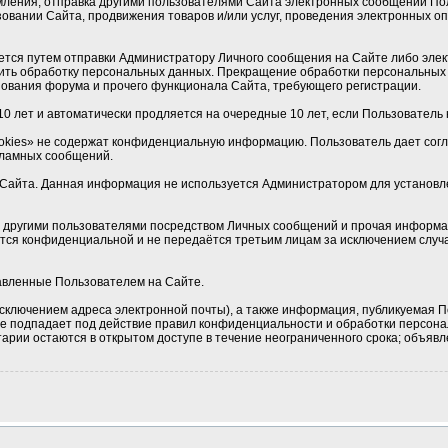
мления, отправка другими пользователями Сайта электронных сообщений По
овании Сайта, продвижения товаров и/или услуг, проведения электронных 
ется путем отправки Администратору Личного сообщения на Сайте либо элек
ить обработку персональных данных. Прекращение обработки персональных 
ования форума и прочего функционала Сайта, требующего регистрации.
0 лет и автоматически продляется на очередные 10 лет, если Пользователь н
okies» не содержат конфиденциальную информацию. Пользователь дает соглас
кламных сообщений.
Сайта. Данная информация не используется Администратором для установлен
 с другими пользователями посредством Личных сообщений и прочая информа
ется конфиденциальной и не передаётся третьим лицам за исключением случа
тавленные Пользователем на Сайте.
сключением адреса электронной почты), а также информация, публикуемая П
 не подпадает под действие правил конфиденциальности и обработки персон
рии остаются в открытом доступе в течение неограниченного срока; объявле