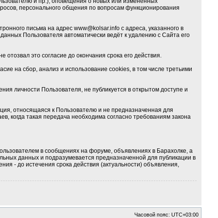
льзователю и пр.), оповещения о новых или изменённых
опросов, персонального общения по вопросам функционирования
тронного письма на адрес
www@kolsar.info
с адреса, указанного в
данных Пользователя автоматически ведёт к удалению с Сайта его
е отозвал это согласие до окончания срока его действия.
ие на сбор, анализ и использование cookies, в том числе третьими
ия личности Пользователя, не публикуется в открытом доступе и
ция, относящаяся к Пользователю и не предназначенная для
ев, когда такая передача необходима согласно требованиям закона
ользователем в сообщениях на форуме, объявлениях в Барахолке, а
альных данных и подразумевается предназначенной для публикации в
ния - до истечения срока действия (актуальности) объявления,
Часовой пояс:
UTC+03:00