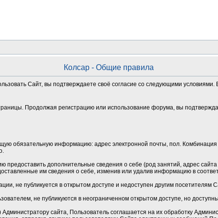
Колсар - Общие правила
ользовать Сайт, вы подтверждаете своё согласие со следующими условиями. Е
траницы. Продолжая регистрацию или использование форума, вы подтверждае
щую обязательную информацию: адрес электронной почты, пол. Комбинация 
о.
 предоставить дополнительные сведения о себе (род занятий, адрес сайта и
оставленные им сведения о себе, изменив или удалив информацию в соотве
ции, не публикуется в открытом доступе и недоступен другим посетителям 
зователем, не публикуются в неограниченном открытом доступе, но доступн
Администратору сайта, Пользователь соглашается на их обработку Админист