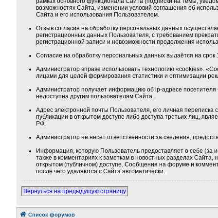
рамках основного функционала Сайта (подписки на темы, уведо
возможностях Сайта, изменении условий соглашения об использ
Сайта и его использования Пользователем.
Отзыв согласия на обработку персональных данных осуществля
регистрационных данных Пользователя, с требованием прекрат
регистрационной записи и невозможности продолжения использ
Согласие на обработку персональных данных выдаётся на срок 1
Администратор вправе использовать технологию «cookies». «Co
лицами для целей формирования статистики и оптимизации ре
Администратор получает информацию об ip-адресе посетителя 
недоступна другим пользователям Сайта.
Адрес электронной почты Пользователя, его личная переписка
публикации в открытом доступе либо доступа третьих лиц, явля
РФ.
Администратор не несет ответственности за сведения, предос
Информация, которую Пользователь предоставляет о себе (за и
также в комментариях к заметкам в новостных разделах Сайта,
открытом (публичном) доступе. Сообщения на форуме и коммента
после чего удаляются с Сайта автоматически.
Вернуться на предыдущую страницу
Список форумов