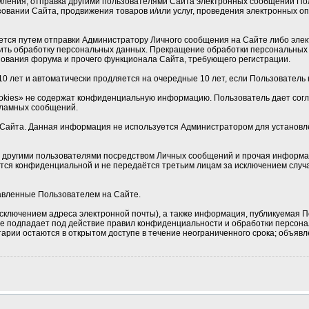
мления, отправка другими пользователями Сайта электронных сообщений По
овании Сайта, продвижения товаров и/или услуг, проведения электронных 
ется путем отправки Администратору Личного сообщения на Сайте либо элек
ить обработку персональных данных. Прекращение обработки персональных 
ования форума и прочего функционала Сайта, требующего регистрации.
0 лет и автоматически продляется на очередные 10 лет, если Пользователь н
okies» не содержат конфиденциальную информацию. Пользователь дает соглас
кламных сообщений.
Сайта. Данная информация не используется Администратором для установлен
 с другими пользователями посредством Личных сообщений и прочая информа
ется конфиденциальной и не передаётся третьим лицам за исключением случа
тавленные Пользователем на Сайте.
сключением адреса электронной почты), а также информация, публикуемая П
 не подпадает под действие правил конфиденциальности и обработки персон
рии остаются в открытом доступе в течение неограниченного срока; объявле