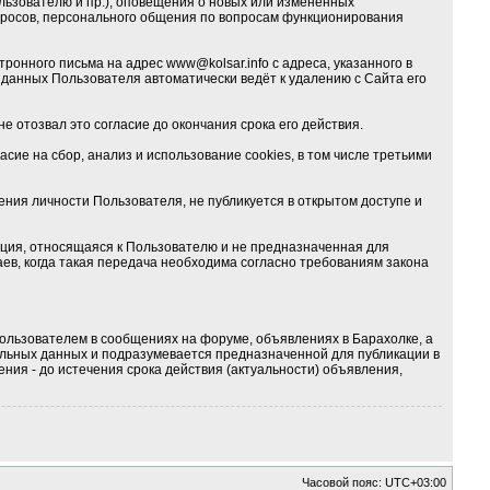
льзователю и пр.), оповещения о новых или изменённых
опросов, персонального общения по вопросам функционирования
тронного письма на адрес
www@kolsar.info
с адреса, указанного в
данных Пользователя автоматически ведёт к удалению с Сайта его
е отозвал это согласие до окончания срока его действия.
ие на сбор, анализ и использование cookies, в том числе третьими
ия личности Пользователя, не публикуется в открытом доступе и
ция, относящаяся к Пользователю и не предназначенная для
ев, когда такая передача необходима согласно требованиям закона
ользователем в сообщениях на форуме, объявлениях в Барахолке, а
альных данных и подразумевается предназначенной для публикации в
ния - до истечения срока действия (актуальности) объявления,
Часовой пояс:
UTC+03:00