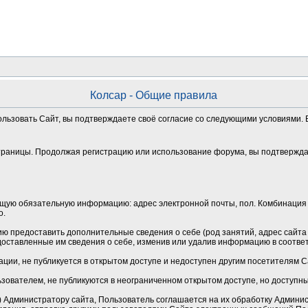
Колсар - Общие правила
ользовать Сайт, вы подтверждаете своё согласие со следующими условиями. Е
траницы. Продолжая регистрацию или использование форума, вы подтверждае
щую обязательную информацию: адрес электронной почты, пол. Комбинация 
о.
 предоставить дополнительные сведения о себе (род занятий, адрес сайта и
оставленные им сведения о себе, изменив или удалив информацию в соотве
ции, не публикуется в открытом доступе и недоступен другим посетителям 
зователем, не публикуются в неограниченном открытом доступе, но доступн
Администратору сайта, Пользователь соглашается на их обработку Админист