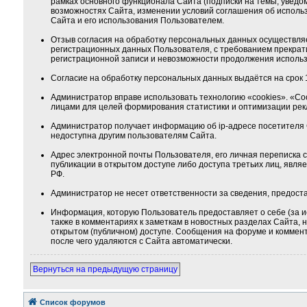
рамках основного функционала Сайта (подписки на темы, уведо
возможностях Сайта, изменении условий соглашения об использ
Сайта и его использования Пользователем.
Отзыв согласия на обработку персональных данных осуществля
регистрационных данных Пользователя, с требованием прекрат
регистрационной записи и невозможности продолжения использ
Согласие на обработку персональных данных выдаётся на срок 1
Администратор вправе использовать технологию «cookies». «Co
лицами для целей формирования статистики и оптимизации ре
Администратор получает информацию об ip-адресе посетителя 
недоступна другим пользователям Сайта.
Адрес электронной почты Пользователя, его личная переписка
публикации в открытом доступе либо доступа третьих лиц, явля
РФ.
Администратор не несет ответственности за сведения, предос
Информация, которую Пользователь предоставляет о себе (за и
также в комментариях к заметкам в новостных разделах Сайта,
открытом (публичном) доступе. Сообщения на форуме и коммента
после чего удаляются с Сайта автоматически.
Вернуться на предыдущую страницу
Список форумов