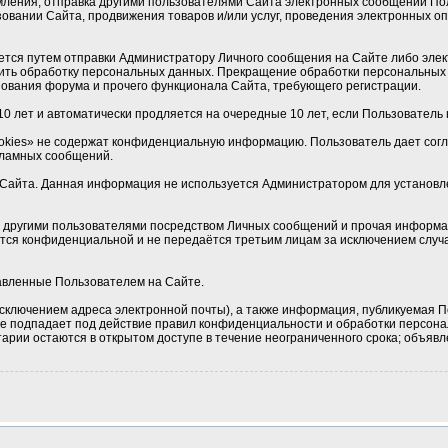
мления, отправка другими пользователями Сайта электронных сообщений По
овании Сайта, продвижения товаров и/или услуг, проведения электронных 
ется путем отправки Администратору Личного сообщения на Сайте либо элек
ить обработку персональных данных. Прекращение обработки персональных 
ования форума и прочего функционала Сайта, требующего регистрации.
0 лет и автоматически продляется на очередные 10 лет, если Пользователь н
okies» не содержат конфиденциальную информацию. Пользователь дает соглас
кламных сообщений.
Сайта. Данная информация не используется Администратором для установлен
 с другими пользователями посредством Личных сообщений и прочая информа
ется конфиденциальной и не передаётся третьим лицам за исключением случа
тавленные Пользователем на Сайте.
сключением адреса электронной почты), а также информация, публикуемая П
 не подпадает под действие правил конфиденциальности и обработки персон
рии остаются в открытом доступе в течение неограниченного срока; объявле