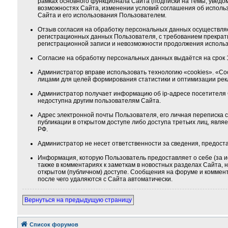
рамках основного функционала Сайта (подписки на темы, уведо
возможностях Сайта, изменении условий соглашения об использ
Сайта и его использования Пользователем.
Отзыв согласия на обработку персональных данных осуществля
регистрационных данных Пользователя, с требованием прекрат
регистрационной записи и невозможности продолжения использ
Согласие на обработку персональных данных выдаётся на срок 1
Администратор вправе использовать технологию «cookies». «Co
лицами для целей формирования статистики и оптимизации ре
Администратор получает информацию об ip-адресе посетителя 
недоступна другим пользователям Сайта.
Адрес электронной почты Пользователя, его личная переписка
публикации в открытом доступе либо доступа третьих лиц, явля
РФ.
Администратор не несет ответственности за сведения, предос
Информация, которую Пользователь предоставляет о себе (за и
также в комментариях к заметкам в новостных разделах Сайта,
открытом (публичном) доступе. Сообщения на форуме и коммента
после чего удаляются с Сайта автоматически.
Вернуться на предыдущую страницу
Список форумов