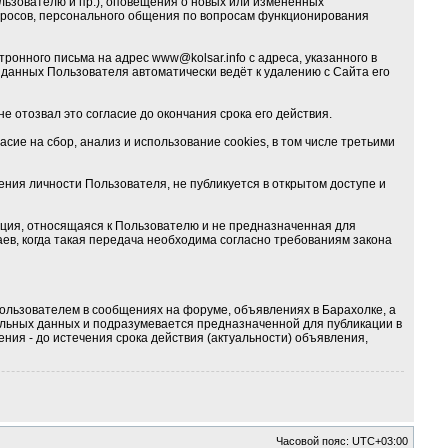
льзователю и пр.), оповещения о новых или изменённых
опросов, персонального общения по вопросам функционирования
тронного письма на адрес
www@kolsar.info
с адреса, указанного в
данных Пользователя автоматически ведёт к удалению с Сайта его
е отозвал это согласие до окончания срока его действия.
ие на сбор, анализ и использование cookies, в том числе третьими
ия личности Пользователя, не публикуется в открытом доступе и
ция, относящаяся к Пользователю и не предназначенная для
ев, когда такая передача необходима согласно требованиям закона
ользователем в сообщениях на форуме, объявлениях в Барахолке, а
альных данных и подразумевается предназначенной для публикации в
ния - до истечения срока действия (актуальности) объявления,
Часовой пояс:
UTC+03:00