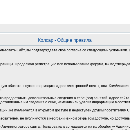
Колсар - Общие правила
ользовать Сайт, вы подтверждаете своё согласие со следующими условиями. Е
траницы. Продолжая регистрацию или использование форума, вы подтверждае
щую обязательную информацию: адрес электронной почты, пол. Комбинация 
о.
 предоставить дополнительные сведения о себе (род занятий, адрес сайта и
оставленные им сведения о себе, изменив или удалив информацию в соотве
ции, не публикуется в открытом доступе и недоступен другим посетителям 
зователем, не публикуются в неограниченном открытом доступе, но доступн
Администратору сайта, Пользователь соглашается на их обработку Админист