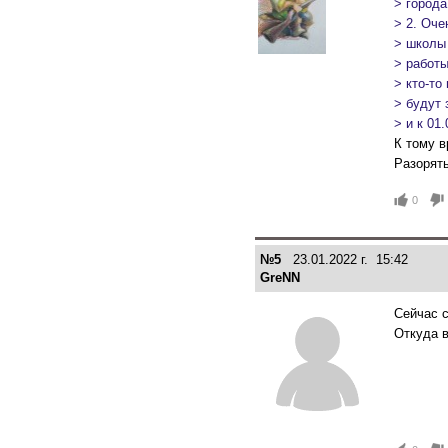
> города
> 2. Оче
> школы
> работы
> кто-то
> будут 
> и к 01
К тому в
Разорять
0
№5
23.01.2022 г. 15:42
GreNN
Сейчас 
Откуда в