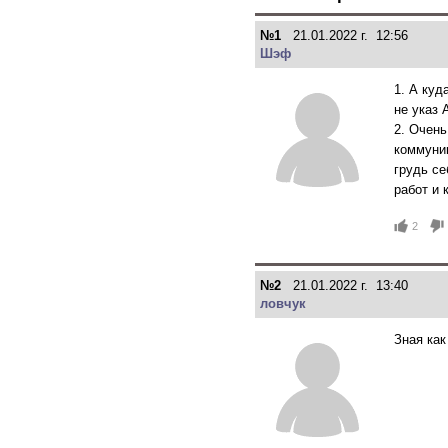
№1
21.01.2022 г. 12:56
Шэф
1. А ку
не указ
2. Очен
коммуник
грудь се
работ и 
2
№2
21.01.2022 г. 13:40
ловчук
Зная как