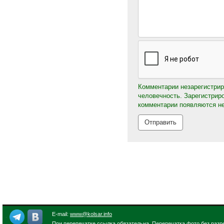
Комментарии незарегистрир
человечность. Зарегистрир
комментарии появляются н
E-mail:
www@kolsar.info
При перепечатке ссылка обязательна. Перепечатка фото без разр