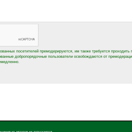
ованных посетителей премодерируются, им также требуется проходить 
ованные добропорядочные пользователи освобождаются от премодерации 
емедленно.
ешения их авторов не допускается.