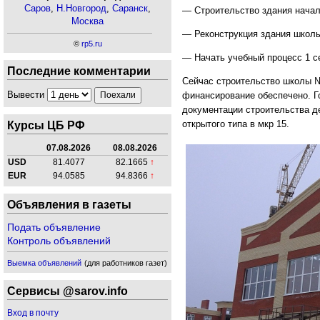
Саров
,
Н.Новгород
,
Саранск
,
— Строительство здания начал
Москва
— Реконструкция здания школы
©
rp5.ru
— Начать учебный процесс 1 с
Последние комментарии
Сейчас строительство школы №
Вывести
финансирование обеспечено. Г
документации строительства д
открытого типа в мкр 15.
Курсы ЦБ РФ
07.08.2026
08.08.2026
USD
81.4077
82.1665
↑
EUR
94.0585
94.8366
↑
Объявления в газеты
Подать объявление
Контроль объявлений
Выемка объявлений
(для работников газет)
Сервисы @sarov.info
Вход в почту