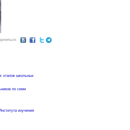
делиться:
ых этапов школьных
ьников по семи
Института изучения