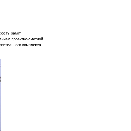
ость работ,
данием проектно-сметной
овительного комплекса