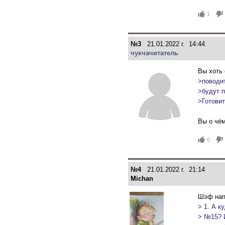
1
№3
21.01.2022 г. 14:44
чукчачитатель
Вы хоть 
>поводи
>будут 
>Готовит
Вы о чё
0
№4
21.01.2022 г. 21:14
Michan
Шэф нап
> 1. А к
> №15? 