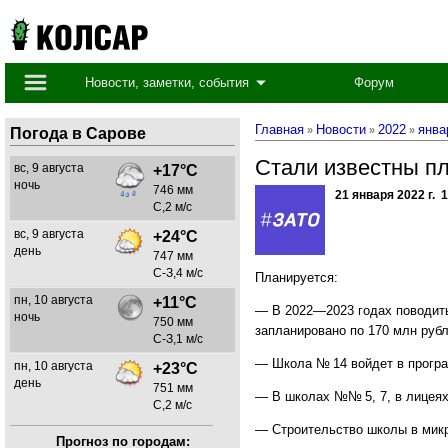
Новости, заметки, события
Форум
Главная
Новости
2022
янва
»
»
»
Погода в Сарове
Стали известны пл
вс, 9 августа
+17°C
ночь
746 мм
21 января 2022 г. 
С,2 м/с
вс, 9 августа
+24°C
день
747 мм
С-З,4 м/с
Планируется:
пн, 10 августа
+11°C
— В 2022—2023 годах поводить
ночь
750 мм
запланировано по 170 млн рубл
С-З,1 м/с
— Школа № 14 войдет в програ
пн, 10 августа
+23°C
день
751 мм
— В школах №№ 5, 7, в лицеях
С,2 м/с
— Строительство школы в мик
Прогноз по городам: