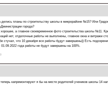
да делись планы по строительству школы в микрорайоне №15? Или Градо
 АДминистрации города?
ь хорошее, а главное своевременное фото строительства школы №11. Кр
аций нет, отделочные работы не выполнены, главное окна и витражи стоя
бе стучал, что 10 декабря все работы будут завершены)) Есть подозрени
к 01.09.2022 года работы не будут завершены на 100%.
0
 теперь капремонтируют я бы на месте родителей учеников школы 14 нап