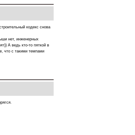
строительный кодекс снова
ыши нет, инженерных
т)) А ведь кто-то пяткой в
е, что с такими темпами
рягся.