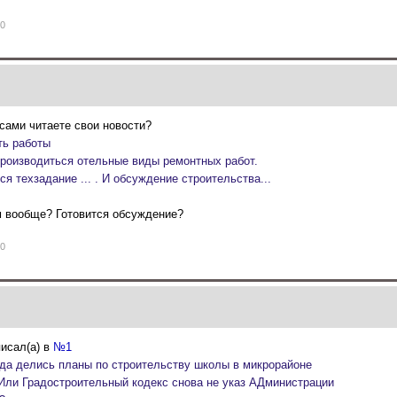
0
сами читаете свои новости?
ть работы
производиться отельные виды ремонтных работ.
ся техзадание ... . И обсуждение строительства...
м вообще? Готовится обсуждение?
0
исал(а) в
№1
уда делись планы по строительству школы в микрорайоне
Или Градостроительный кодекс снова не указ АДминистрации