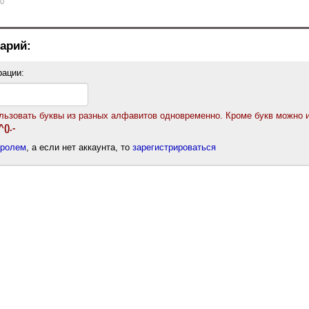
0
арий:
рации:
ользовать буквы из разных алфавитов одновременно. Кроме букв можно 
().-
аролем
, а если нет аккаунта, то
зарегистрироваться