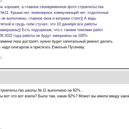
?
нь хорошее, а главное своевременное фото строительства
 №11. Крыши нет, инженерных коммуникаций нет, отделочные
 не выполнены, главное окна и витражи стоят)) А ведь
 пяткой в грудь себе стучал, что 10 декабря все работы
завершены)) Есть подозрение, что с такими темпами работ
.09.2022 года работы не будут завершены на 100%.
ремени пока достроят, нужно будет капитальный ремонт делать.
 надо олигархов и присягать Емельке Пугачеву.
0
строительство школы № 11 выполнено на 82%...
ы вот это вот взяли? Были там, какие 82%? Может вы имели ввиду како